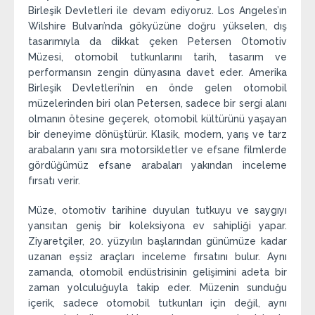
Birleşik Devletleri ile devam ediyoruz. Los Angeles’ın
Wilshire Bulvarı’nda gökyüzüne doğru yükselen, dış
tasarımıyla da dikkat çeken Petersen Otomotiv
Müzesi, otomobil tutkunlarını tarih, tasarım ve
performansın zengin dünyasına davet eder. Amerika
Birleşik Devletleri’nin en önde gelen otomobil
müzelerinden biri olan Petersen, sadece bir sergi alanı
olmanın ötesine geçerek, otomobil kültürünü yaşayan
bir deneyime dönüştürür. Klasik, modern, yarış ve tarz
arabaların yanı sıra motorsikletler ve efsane filmlerde
gördüğümüz efsane arabaları yakından inceleme
fırsatı verir.
Müze, otomotiv tarihine duyulan tutkuyu ve saygıyı
yansıtan geniş bir koleksiyona ev sahipliği yapar.
Ziyaretçiler, 20. yüzyılın başlarından günümüze kadar
uzanan eşsiz araçları inceleme fırsatını bulur. Aynı
zamanda, otomobil endüstrisinin gelişimini adeta bir
zaman yolculuğuyla takip eder. Müzenin sunduğu
içerik, sadece otomobil tutkunları için değil, aynı