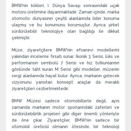
BMW’nin kökleri, I. Dünya Savaşı sonrasındaki uçak
motoru üretimine dayanmaktadır. Zaman içinde, marka
otomotiv dünyasının çeşitli alanlarında lider konuma
ulaşmış ve bu konumunu korumuştur. Ayrıca şirket
sürdürülebilir teknolojiye olan bağlılığı ile dikkat
çekmiştir.
Müze, ziyaretçilere BMW’nin efsanevi modellerini
yakından inceleme fırsatı sunar. İkonik 3 Serisi, lüks ve
performansın sembolü 7 Serisi ve hız tutkunlarının
gönlünde taht kuran M Serisi gibi modeller, müzenin
sergi alanlarında hayat bulur. Ayrıca, markanın gelecek
vizyonunu yansıtan konsept araçlar da meraklı
ziyaretçileri cezbetmektedir.
BMW Müzesi sadece otomobillerle değil, aynı
zamanda markanın motor sporlarındaki zaferleri ve
sürdürülebilirlik projeleri gibi diğer önemli yönleriyle
de öne çıkar. Ziyaretçiler, BMW’nin sadece bir
otomobil üreticisi olmanın ötesinde, bir teknoloji