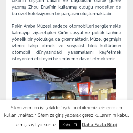
ülkenin dışişleri bakanı ve başbakanı olarak görev
yapmış Zhou Enlai’nin kullanmış olduğu modeller de
bu özel koleksiyonun bir parçasını oluşturmaktadır.
Pekin Araba Müzesi, sadece otomobilleri sergilemekle
kalmayıp, ziyaretçileri Çin’in sosyal ve politik tarihine
yönelik bir yolculuğa da çıkarmaktadır. Müze, geçmişin
izlerini takip etmek ve sosyalist blok kültürünün
otomobil dünyasındaki yansımalarını keşfetmek
isteyenleri etkileyici bir serüvene davet etmektedir.
Sitemizden en iyi şekilde faydalanabilmeniz için çerezler
kullanılmaktadır. Sitemize giriş yaparak çerez kullanımını kabul
etmiş sayılıyorsunuz.
Daha Fazla Bilgi
Kabul Et