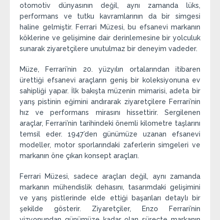
otomotiv dünyasının değil, aynı zamanda lüks,
performans ve tutku kavramlarının da bir simgesi
haline gelmiştir. Ferrari Müzesi, bu efsanevi markanın
köklerine ve gelişimine dair derinlemesine bir yolculuk
sunarak ziyaretçilere unutulmaz bir deneyim vadeder.
Müze, Ferrari’nin 20. yüzyılın ortalarından itibaren
ürettiği efsanevi araçların geniş bir koleksiyonuna ev
sahipliği yapar. İlk bakışta müzenin mimarisi, adeta bir
yarış pistinin eğimini andırarak ziyaretçilere Ferrari’nin
hız ve performans mirasını hissettirir. Sergilenen
araçlar, Ferrari’nin tarihindeki önemli kilometre taşlarını
temsil eder. 1947’den günümüze uzanan efsanevi
modeller, motor sporlarındaki zaferlerin simgeleri ve
markanın öne çıkan konsept araçları.
Ferrari Müzesi, sadece araçları değil, aynı zamanda
markanın mühendislik dehasını, tasarımdaki gelişimini
ve yarış pistlerinde elde ettiği başarıları detaylı bir
şekilde gösterir. Ziyaretçiler, Enzo Ferrari’nin
vizyonundan günümüze kadar olan süreçte markanın