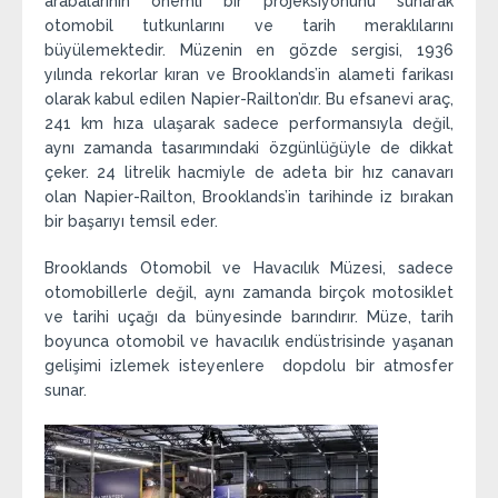
arabalarının önemli bir projeksiyonunu sunarak
otomobil tutkunlarını ve tarih meraklılarını
büyülemektedir. Müzenin en gözde sergisi, 1936
yılında rekorlar kıran ve Brooklands’in alameti farikası
olarak kabul edilen Napier-Railton’dır. Bu efsanevi araç,
241 km hıza ulaşarak sadece performansıyla değil,
aynı zamanda tasarımındaki özgünlüğüyle de dikkat
çeker. 24 litrelik hacmiyle de adeta bir hız canavarı
olan Napier-Railton, Brooklands’in tarihinde iz bırakan
bir başarıyı temsil eder.
Brooklands Otomobil ve Havacılık Müzesi, sadece
otomobillerle değil, aynı zamanda birçok motosiklet
ve tarihi uçağı da bünyesinde barındırır. Müze, tarih
boyunca otomobil ve havacılık endüstrisinde yaşanan
gelişimi izlemek isteyenlere dopdolu bir atmosfer
sunar.