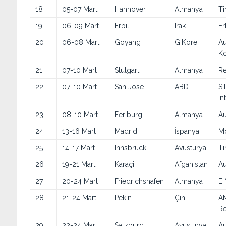
18
05-07 Mart
Hannover
Almanya
Ti
19
06-09 Mart
Erbil
Irak
Er
20
06-08 Mart
Goyang
G.Kore
Au
Ko
21
07-10 Mart
Stutgart
Almanya
Re
22
07-10 Mart
San Jose
ABD
Si
In
23
08-10 Mart
Feriburg
Almanya
Au
24
13-16 Mart
Madrid
İspanya
Mo
25
14-17 Mart
Innsbruck
Avusturya
Ti
26
19-21 Mart
Karaçi
Afganistan
Au
27
20-24 Mart
Friedrichshafen
Almanya
E 
28
21-24 Mart
Pekin
Çin
AM
Re
29
22-24 Mart
Salzburg
Avusturya
A