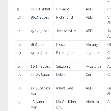
A
9
09-18 Şubat
Chikago
ABD
Ch
10
15-17 Şubat
Richmond
ABD
Vi
S
11
15-17 Şubat
Jacksonville
ABD
Ja
A
12
16 Şubat
Riesa
Almanya
Ol
13
19-24 Şubat
Birmingham
İngiltere
Ca
M
14
21-24 Şubat
Salzburg
Avusturya
Ab
15
22-25 Şubat
Pekin
Çin
C
16
23 Şubat-03
Milwaukee
ABD
Gr
Mart
S
17
28 Şubat-02
Ho Chi Minh
Vietnam
Au
Mart
City