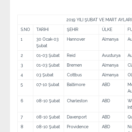
2019 YILI ŞUBAT VE MART AYLA
S.NO
TARİHİ
ŞEHİR
ÜLKE
FU
1
30 Ocak-03
Hannover
Almanya
Au
Şubat
2
01-03 Şubat
Reid
Avusturya
A
3
01-03 Şubat
Bremen
Almanya
Cl
4
03 Şubat
Cottbus
Almanya
Ol
5
07-10 Şubat
Baltimore
ABD
Mo
A
6
08-10 Şubat
Charleston
ABD
We
In
7
08-10 Şubat
Davenport
ABD
Qu
8
08-10 Şubat
Providence
ABD
No