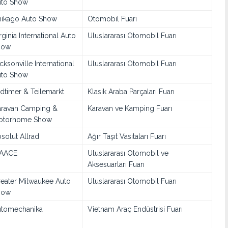
uto Show
ikago Auto Show
Otomobil Fuarı
rginia International Auto
Uluslararası Otomobil Fuarı
how
cksonville International
Uluslararası Otomobil Fuarı
uto Show
dtimer & Teilemarkt
Klasik Araba Parçaları Fuarı
ravan Camping &
Karavan ve Kamping Fuarı
otorhome Show
solut Allrad
Ağır Taşıt Vasıtaları Fuarı
IAACE
Uluslararası Otomobil ve
Aksesuarları Fuarı
eater Milwaukee Auto
Uluslararası Otomobil Fuarı
how
tomechanika
Vietnam Araç Endüstrisi Fuarı