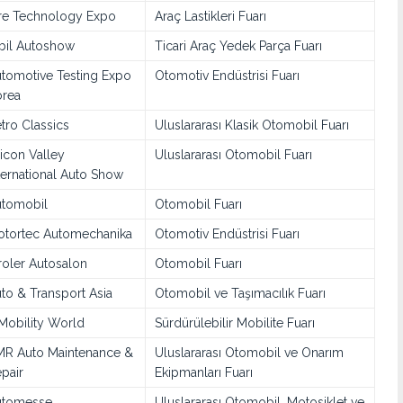
re Technology Expo
Araç Lastikleri Fuarı
bil Autoshow
Ticari Araç Yedek Parça Fuarı
tomotive Testing Expo
Otomotiv Endüstrisi Fuarı
rea
tro Classics
Uluslararası Klasik Otomobil Fuarı
licon Valley
Uluslararası Otomobil Fuarı
ternational Auto Show
tomobil
Otomobil Fuarı
tortec Automechanika
Otomotiv Endüstrisi Fuarı
roler Autosalon
Otomobil Fuarı
to & Transport Asia
Otomobil ve Taşımacılık Fuarı
Mobility World
Sürdürülebilir Mobilite Fuarı
R Auto Maintenance &
Uluslararası Otomobil ve Onarım
pair
Ekipmanları Fuarı
utomesse
Uluslararası Otomobil, Motosiklet ve