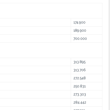
174.900
189.900
700.000
313.895
313.706
272.548
250.831
273.303
284.442