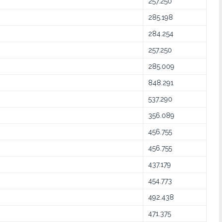
257.250
285.198
284.254
257.250
285.009
848.291
537.290
356.089
456.755
456.755
437.179
454.773
492.438
471.375