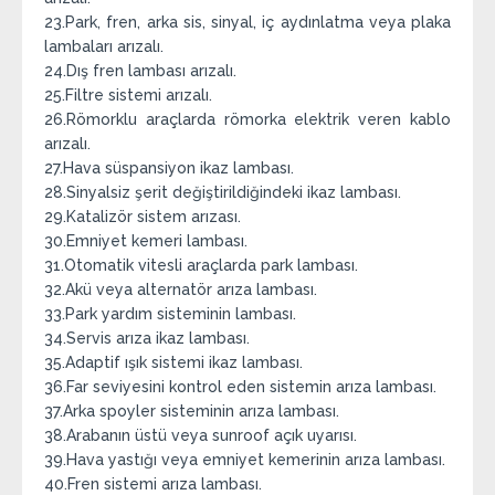
23.Park, fren, arka sis, sinyal, iç aydınlatma veya plaka
lambaları arızalı.
24.Dış fren lambası arızalı.
25.Filtre sistemi arızalı.
26.Römorklu araçlarda römorka elektrik veren kablo
arızalı.
27.Hava süspansiyon ikaz lambası.
28.Sinyalsiz şerit değiştirildiğindeki ikaz lambası.
29.Katalizör sistem arızası.
30.Emniyet kemeri lambası.
31.Otomatik vitesli araçlarda park lambası.
32.Akü veya alternatör arıza lambası.
33.Park yardım sisteminin lambası.
34.Servis arıza ikaz lambası.
35.Adaptif ışık sistemi ikaz lambası.
36.Far seviyesini kontrol eden sistemin arıza lambası.
37.Arka spoyler sisteminin arıza lambası.
38.Arabanın üstü veya sunroof açık uyarısı.
39.Hava yastığı veya emniyet kemerinin arıza lambası.
40.Fren sistemi arıza lambası.