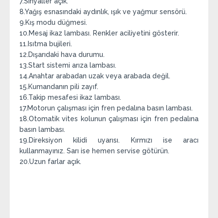
7.Sinyaller açık.
8.Yağış esnasındaki aydınlık, ışık ve yağmur sensörü.
9.Kış modu düğmesi.
10.Mesaj ikaz lambası. Renkler aciliyetini gösterir.
11.Isıtma bujileri.
12.Dışarıdaki hava durumu.
13.Start sistemi arıza lambası.
14.Anahtar arabadan uzak veya arabada değil.
15.Kumandanın pili zayıf.
16.Takip mesafesi ikaz lambası.
17.Motorun çalışması için fren pedalına basın lambası.
18.Otomatik vites kolunun çalışması için fren pedalına
basın lambası.
19.Direksiyon kilidi uyarısı. Kırmızı ise aracı
kullanmayınız. Sarı ise hemen servise götürün.
20.Uzun farlar açık.