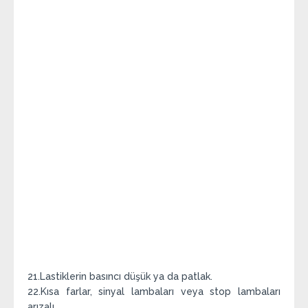
21.Lastiklerin basıncı düşük ya da patlak.
22.Kısa farlar, sinyal lambaları veya stop lambaları
arızalı.